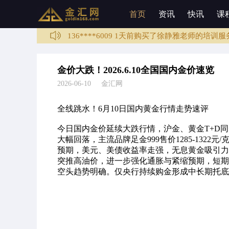
136****1003 3分钟前购买了培训课程
首页
资讯
快讯
课
188****0068 1天前购买了培训课程
136****6009 1天前购买了徐静雅老师的培训服
133****5987 2天前购买了培训课程
136****4589 3天前购买了培训课程
金价大跌！2026.6.10全国国内金价速览
137****6789 3天前购买了徐静雅老师的培训服
2026-06-10 金汇网
136****1003 3分钟前购买了培训课程
全线跳水！6月10日国内黄金行情走势速评
今日国内金价延续大跌行情，沪金、黄金T+D同步
大幅回落，主流品牌足金999售价1285-13
预期，美元、美债收益率走强，无息黄金吸引力
突推高油价，进一步强化通胀与紧缩预期，短期
空头趋势明确。仅央行持续购金形成中长期托底