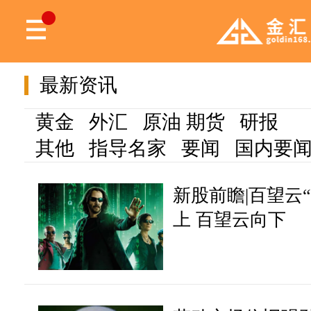
最新资讯
黄金
外汇
原油
期货
研报
其他
指导名家
要闻
国内要
新股前瞻|百望云
上 百望云向下