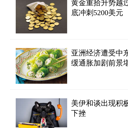
黄金重拾升势越过
底冲刺5200美元
亚洲经济遭受中
缓通胀加剧前景
美伊和谈出现积
下挫