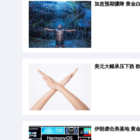
加息预期骤降 黄金
美元大幅承压下跌 
伊朗袭击美基地 黄