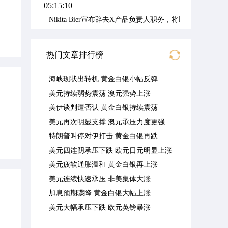
05:15:10
Nikita Bier宣布辞去X产品负责人职务，将以顾问身份继
05:14:51
Nikita Bier has resigned as head of product at X and will rem
热门文章排行榜
05:14:32
据半岛电视台：以色列军方称在黎巴嫩南部误向己方火力
海峡现状出转机 黄金白银小幅反弹
05:13:04
美元持续弱势震荡 澳元强势上涨
Al Jazeera reported the ISRAELI MILITARY said it mistakenly 
美伊谈判遭否认 黄金白银持续震荡
04:02:44
美元再次明显支撑 澳元承压力度更强
Fars news agency, citing Iranian negotiation team sources, s
特朗普叫停对伊打击 黄金白银再跌
美元四连阴承压下跌 欧元日元明显上涨
美元疲软通胀温和 黄金白银再上涨
美元连续快速承压 非美集体大涨
加息预期骤降 黄金白银大幅上涨
美元大幅承压下跌 欧元英镑暴涨