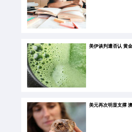
美伊谈判遭否认 黄
美元再次明显支撑 