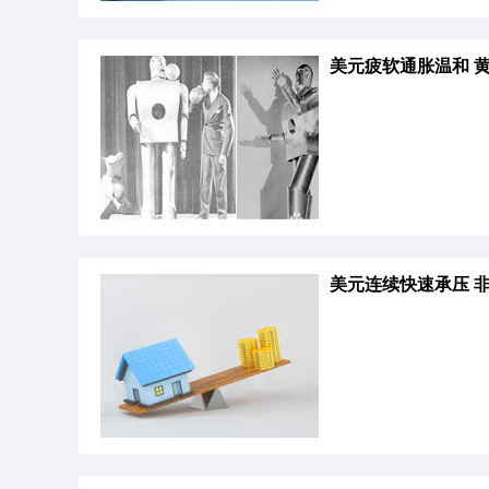
美元疲软通胀温和 
美元连续快速承压 