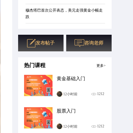
穆杰塔巴首次公开表态，美元走强黄金小幅走
跌
3月13日财经早餐：金价承压于5100下方，伊
朗新任最高领袖强硬表态，油价创近四年新高
发布帖子
咨询老师
今日贵金属融通金行情报价（2026年1月13
日）
热门课程
更多>
一张图看商品支撑阻力：金银油气+铂钯铜农产
品期货(2026年1月13日)
黄金基础入门
北京菜百铂金多少钱一克（2026年01月13日）
参考价格
1212
12小时前
股票入门
1212
12小时前