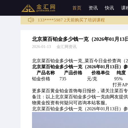
188****0068 1天前购买了培训课程
首页
资讯
快讯
课
136****6009 1天前购买了徐静雅老师的培训服
133****5987 2天前购买了培训课程
136****4589 3天前购买了培训课程
137****6789 3天前购买了徐静雅老师的培训服
北京菜百铂金多少钱一克（2026年01月1
136****1003 3分钟前购买了培训课程
2026-01-13 金汇网资讯
北京菜百铂金多少钱一克_菜百今日金价查询（20
北京菜百铂金多少钱一克（2026年01月13日）
产品名称
产品价格
价格单位
纯度
铂金价格
735
元/克
95%
打开A
更多菜百黄金铂金首饰每日报价，请关注菜百专
备注：以上北京菜百铂金多少钱一克由网友提供
物黄金投资有何疑问可咨询本站客服。
北京菜百铂金多少钱一克（2026年01月13日）