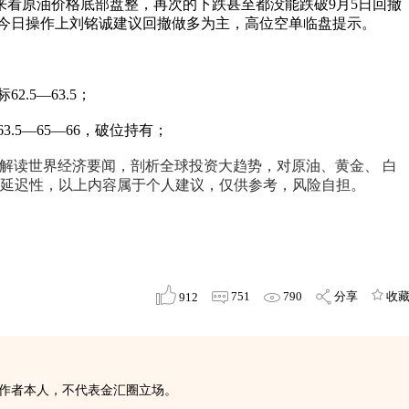
整体来看原油价格底部盘整，再次的下跌甚至都没能跌破9月5日回撤
，今日操作上刘铭诚建议回撤做多为主，高位空单临盘提示。
2.5—63.5；
63.5—65—66，破位持有；
专注解读世界经济要闻，剖析全球投资大趋势，对原油、黄金、 白
延迟性，以上内容属于个人建议，仅供参考，风险自担。
751
790
分享
收
912
表作者本人，不代表金汇圈立场。