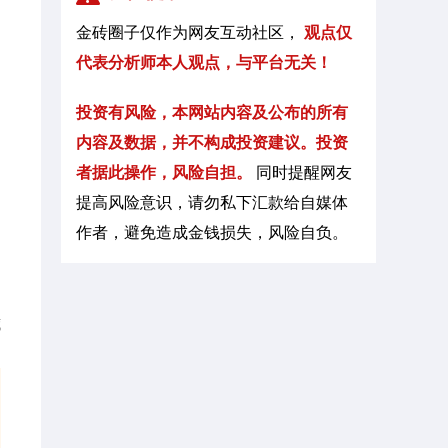
货原油趋势解析及操作建议
金砖圈子仅作为网友互动社区，
观点仅
2025-10-10
刘铭诚
代表分析师本人观点，与平台无关！
刘铭诚：10.10现货黄金暴跌大丰收！原油
憋劲做多看涨附操作建议
投资有风险，本网站内容及公布的所有
内容及数据，并不构成投资建议。投资
2025-10-09
刘铭诚
者据此操作，风险自担。
同时提醒网友
刘铭诚：10.9国际黄金价格暴涨点评及原油
提高风险意识，请勿私下汇款给自媒体
期货分析操作建议
作者，避免造成金钱损失，风险自负。
2025-09-30
刘铭诚
刘铭诚：9.30月末狂欢黄金会暴跌吗？期货
原油趋势分析操作建议
藏
2025-09-29
刘铭诚
刘铭诚：9.29黄金年线压力波段看空！期货
原油行情分析策略布局
2025-09-26
刘铭诚