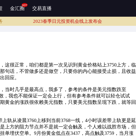
2023春季日元投资机会线上发布会
程
金汇圈
交易直播
2023春季日元投资机会线上发布会
务
2023春季日元投资机会线上发布会
2023春季日元投资机会线上发布会
2023春季日元投资机会线上发布会
务
2023春季日元投资机会线上发布会
2023春季日元投资机会线上发布会
，这很正常，咱们都是第一次见识到黄金价格站上3750上方，临
那句话，不管做多还是做空，只要你的内心能接受止损，且收益
出回应。
多单，当时几乎是最高点，我多了，参考的条件是美元指数跌至
向上发散，我也不能保证一定会上行，但有参考条件就可以轻仓试试
。近期黄金的涨跌很依赖美元指数，只要美元指数呈现下跌，就等回
轨从凌晨3760上移到当前3768一线，4小时误差带上轨更是延
，但是上方的阻力节点并不是就一定会触及，个人难以战胜市场，但
单埋伏空单。9月份黄金低点在3437，高点触及3759，当月涨