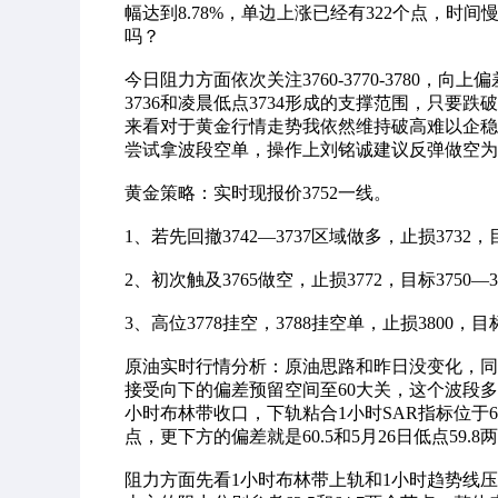
幅达到8.78%，单边上涨已经有322个点，
吗？
今日阻力方面依次关注3760-3770-3780，
3736和凌晨低点3734形成的支撑范围，只要跌破
来看对于黄金行情走势我依然维持破高难以企稳
尝试拿波段空单，操作上刘铭诚建议反弹做空为
黄金策略：实时现报价3752一线。
1、若先回撤3742—3737区域做多，止损3732，目
2、初次触及3765做空，止损3772，目标3750—
3、高位3778挂空，3788挂空单，止损3800，目标3
原油实时行情分析：原油思路和昨日没变化，同样是
接受向下的偏差预留空间至60大关，这个波段多
小时布林带收口，下轨粘合1小时SAR指标位于6
点，更下方的偏差就是60.5和5月26日低点59.8
阻力方面先看1小时布林带上轨和1小时趋势线压