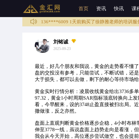
136****1003 3分钟前购买了培训课程
首页
资讯
快讯
课
188****0068 1天前购买了培训课程
136****6009 1天前购买了徐静雅老师的培训服
133****5987 2天前购买了培训课程
136****4589 3天前购买了培训课程
刘铭诚
2025-09-23
137****6789 3天前购买了徐静雅老师的培训服
136****1003 3分钟前购买了培训课程
最近，好几个朋友和我说，黄金的走势看不懂了
盘的交投没有参考，只能尝试，不断试错，还是
大于损失，都可以去做，剩下的耐心等待市场给
黄金实时行情分析：凌晨收线黄金给出3736
97.32，黄金1小时周期SAR指标顶底转换
看，今早醒来，设的3748止盈直接被扫出局
撤做涨，反之亦然。
盘面上直观判断黄金价格逐步企稳，4小时布林带上
伸至3778一线，虽说盘面上趋势走向是看涨
我会从今天开始，高位逐步尝试做空，也会提前挂