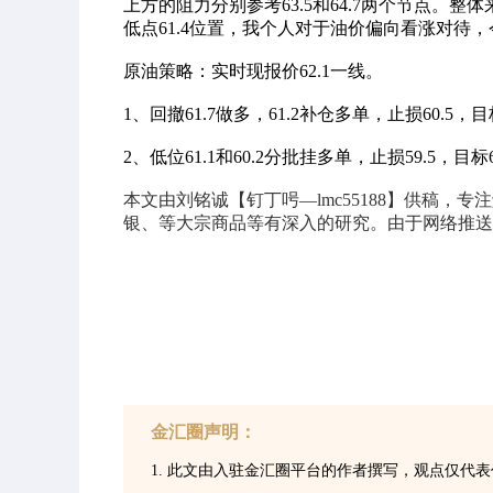
上方的阻力分别参考63.5和64.7两个节点。
低点61.4位置，我个人对于油价偏向看涨对待
原油策略：实时现报价62.1一线。
1、回撤61.7做多，61.2补仓多单，止损60.5，目标6
2、低位61.1和60.2分批挂多单，止损59.5，目标
本文由刘铭诚【钉丁呺—lmc55188】供稿，
银、等大宗商品等有深入的研究。由于网络推送
金汇圈声明：
1. 此文由入驻金汇圈平台的作者撰写，观点仅代