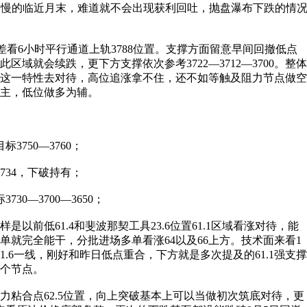
时间慢慢的临近月末，难道就不会出现获利回吐，抛盘瀑布下跌的情
向上偏差看6小时平行通道上轨3788位置。支撑方面留意早间回撤低点
此区域就会续跌，更下方支撑依次参考3722—3712—3700。整体
这一特性去对待，高位追涨拿不住，还不如等触及阻力节点做空
主，低位做多为辅。
标3750—3760；
3734，下破持有；
730—3700—3650；
以前低61.4和斐波那契工具23.6位置61.1区域看涨对待，能
单就完全能干，分批进场多单看涨64以及66上方。技术面来看1
1.6一线，刚好和昨日低点重合，下方就是多次提及的61.1强支撑
两个节点。
力粘合点62.5位置，向上突破基本上可以当做初次筑底对待，更