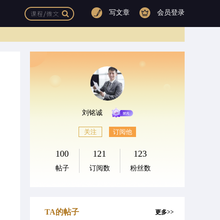
写文章
会员登录
刘铭诚
关注
订阅他
100
121
123
帖子
订阅数
粉丝数
TA的帖子
更多>>