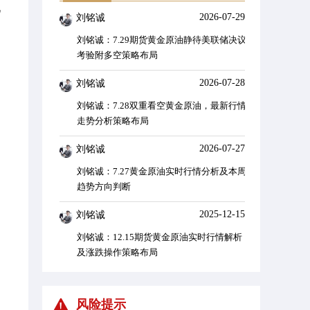
况
2026-07-29
刘铭诚
陈老师
刘铭诚：7.29期货黄金原油静待美联储决议
昨日，我按
考验附多空策略布局
浪战法的形
折返点位与实.
2026-07-28
刘铭诚
刘铭诚：7.28双重看空黄金原油，最新行情
走势分析策略布局
2026-07-27
刘铭诚
刘铭诚：7.27黄金原油实时行情分析及本周
趋势方向判断
2025-12-15
刘铭诚
刘铭诚：12.15期货黄金原油实时行情解析
及涨跌操作策略布局
2025-10-13
刘铭诚
风险提示
刘铭诚：10.13黄金策略短多长空布局，期