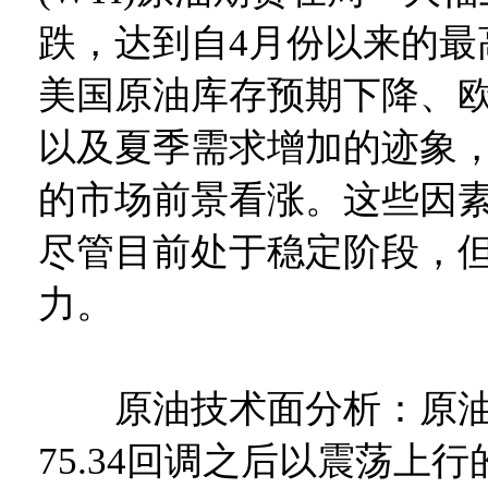
跌，达到自4月份以来的最
美国原油库存预期下降、欧
以及夏季需求增加的迹象
的市场前景看涨。这些因
尽管目前处于稳定阶段，
力。
原油技术面分析：原油
75.34回调之后以震荡上