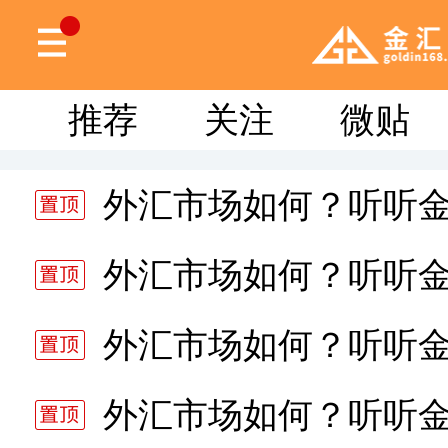
推荐
关注
微贴
外汇市场如何？听听
分析师静雅老师的分析 20
外汇市场如何？听听
分析师静雅老师的分析 20
外汇市场如何？听听
分析师静雅老师的分析 20
外汇市场如何？听听