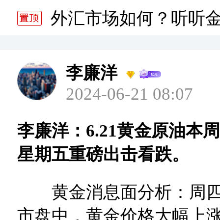
分析师静雅老师的分析 20
外汇市场如何？听听
分析师静雅老师的分析 20
李廉洋
2024-06-21 08:07
李廉洋：6.21黄金原油本
星期五重磅出击看跌。
黄金消息面分析：周四（
市盘中，黄金价格大幅上