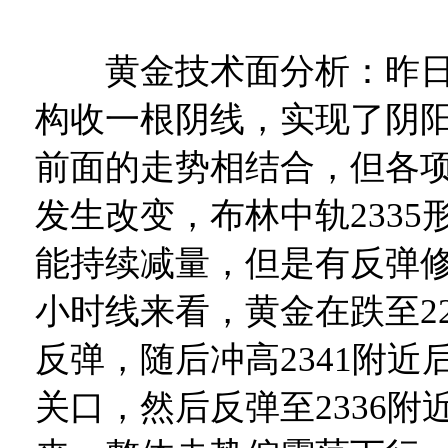
黄金技术面分析：昨日
构收一根阴线，实现了阴
前面的走势相结合，但各
发生改变，布林中轨2335
能持续减量，但是有反弹
小时线来看，黄金在跌至22
反弹，随后冲高2341附近后
关口，然后反弹至2336附