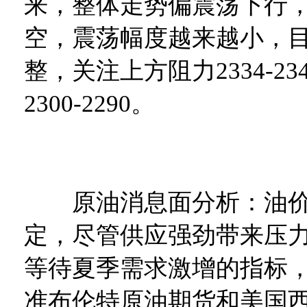
来，整体走势偏震荡下行
空，震荡幅度越来越小，
整，关注上方阻力2334-2
2300-2290。
原油消息面分析：油价
定，尽管供应强劲带来压
等待夏季需求激增的指标
准布伦特原油期货和美国