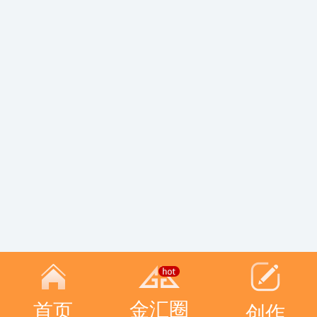
金汇圈
首页
创作