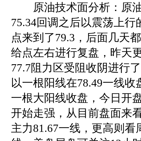
原油技术面分析：原油
75.34回调之后以震荡上
点来到了79.3，后面几天
给点左右进行复盘，昨天
77.7阻力区受阻收阴进行
以一根阳线在78.49一线
一根大阳线收盘，今日开
开始走强，从目前盘面来
主力81.67一线，更高则看周